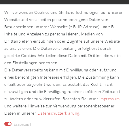
Über uns
Wir verwenden Cookies und ähnliche Technologien auf unserer
Händler in Ihrer Nähe
Website und verarbeiten personenbezogene Daten von
Sonderanfertigungen
Besucher:innen unserer Webseite (z.B. IP-Adresse), um z.B.
Zahlung und Versand
Inhalte und Anzeigen zu personalisieren, Medien von
Shop-Service
Drittanbietern einzubinden oder Zugriffe auf unsere Website
zu analysieren. Die Datenverarbeitung erfolgt erst durch
Widerrufs­recht
gesetzte Cookies. Wir teilen diese Daten mit Dritten, die wir in
Widerrufs­formular
den Einstellungen benennen.
Impressum
Die Datenverarbeitung kann mit Einwilligung oder aufgrund
Daten­schutz­erklärung
eines berechtigten Interesses erfolgen. Die Zustimmung kann
AGB
erteilt oder abgelehnt werden. Es besteht das Recht, nicht
Kontakt
einzuwilligen und die Einwilligung zu einem späteren Zeitpunkt
zu ändern oder zu widerrufen. Beachten Sie unser
Impressum
Kontakt
Vertrag widerrufen
und weitere Hinweise zur Verwendung personenbezogener
Daten in unserer
Daten­schutz­erklärung
.
Fachhändler
Essenziell