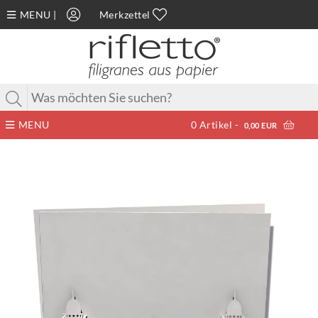
MENU
|
Merkzettel
MENU
0
Artikel -
0,00 EUR