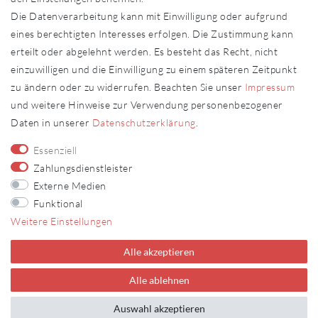
Impressum
Die Datenverarbeitung kann mit Einwilligung oder aufgrund
Daten­schutz­erklärung
eines berechtigten Interesses erfolgen. Die Zustimmung kann
AGB
erteilt oder abgelehnt werden. Es besteht das Recht, nicht
Kontakt
einzuwilligen und die Einwilligung zu einem späteren Zeitpunkt
zu ändern oder zu widerrufen. Beachten Sie unser
Impressum
Kontakt
Vertrag widerrufen
und weitere Hinweise zur Verwendung personenbezogener
Daten in unserer
Daten­schutz­erklärung
.
Fachhändler
Essenziell
Fachhändler werden
Zahlungsdienstleister
Externe Medien
FOLLOW US
Funktional
Weitere Einstellungen
Alle akzeptieren
Alle ablehnen
Auswahl akzeptieren