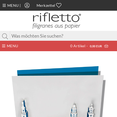
MENU
|
Merkzettel
MENU
0
Artikel -
0,00 EUR