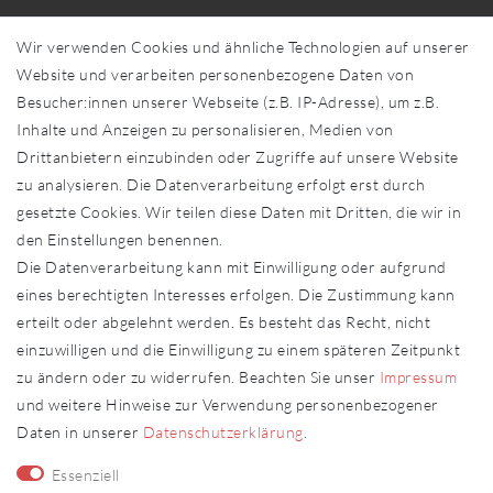
Über uns
Wir verwenden Cookies und ähnliche Technologien auf unserer
Händler in Ihrer Nähe
Website und verarbeiten personenbezogene Daten von
Sonderanfertigungen
Besucher:innen unserer Webseite (z.B. IP-Adresse), um z.B.
Zahlung und Versand
Inhalte und Anzeigen zu personalisieren, Medien von
Shop-Service
Drittanbietern einzubinden oder Zugriffe auf unsere Website
zu analysieren. Die Datenverarbeitung erfolgt erst durch
Widerrufs­recht
gesetzte Cookies. Wir teilen diese Daten mit Dritten, die wir in
Widerrufs­formular
den Einstellungen benennen.
Impressum
Die Datenverarbeitung kann mit Einwilligung oder aufgrund
Daten­schutz­erklärung
eines berechtigten Interesses erfolgen. Die Zustimmung kann
AGB
erteilt oder abgelehnt werden. Es besteht das Recht, nicht
Kontakt
einzuwilligen und die Einwilligung zu einem späteren Zeitpunkt
zu ändern oder zu widerrufen. Beachten Sie unser
Impressum
Kontakt
Vertrag widerrufen
und weitere Hinweise zur Verwendung personenbezogener
Daten in unserer
Daten­schutz­erklärung
.
Fachhändler
Essenziell