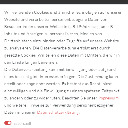
Über uns
Wir verwenden Cookies und ähnliche Technologien auf unserer
Händler in Ihrer Nähe
Website und verarbeiten personenbezogene Daten von
Sonderanfertigungen
Besucher:innen unserer Webseite (z.B. IP-Adresse), um z.B.
Zahlung und Versand
Inhalte und Anzeigen zu personalisieren, Medien von
Shop-Service
Drittanbietern einzubinden oder Zugriffe auf unsere Website
zu analysieren. Die Datenverarbeitung erfolgt erst durch
Widerrufs­recht
gesetzte Cookies. Wir teilen diese Daten mit Dritten, die wir in
Widerrufs­formular
den Einstellungen benennen.
Impressum
Die Datenverarbeitung kann mit Einwilligung oder aufgrund
Daten­schutz­erklärung
eines berechtigten Interesses erfolgen. Die Zustimmung kann
AGB
erteilt oder abgelehnt werden. Es besteht das Recht, nicht
Kontakt
einzuwilligen und die Einwilligung zu einem späteren Zeitpunkt
zu ändern oder zu widerrufen. Beachten Sie unser
Impressum
Kontakt
Vertrag widerrufen
und weitere Hinweise zur Verwendung personenbezogener
Daten in unserer
Daten­schutz­erklärung
.
Fachhändler
Essenziell