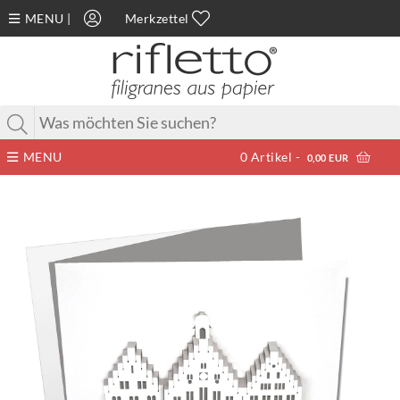
MENU
|
Merkzettel
MENU
0
Artikel -
0,00 EUR