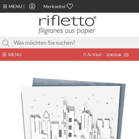
MENU
|
Merkzettel
MENU
0
Artikel -
0,00 EUR