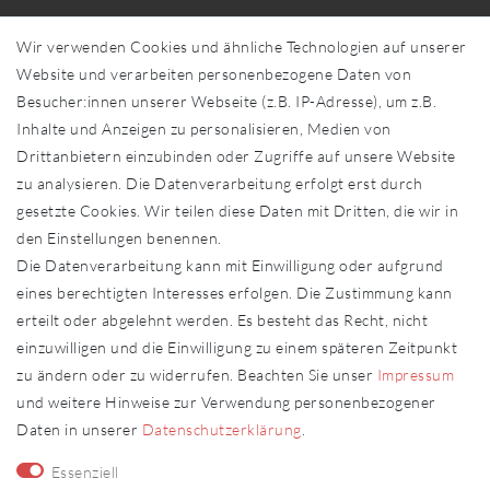
Über uns
Wir verwenden Cookies und ähnliche Technologien auf unserer
Händler in Ihrer Nähe
Website und verarbeiten personenbezogene Daten von
Sonderanfertigungen
Besucher:innen unserer Webseite (z.B. IP-Adresse), um z.B.
Zahlung und Versand
Inhalte und Anzeigen zu personalisieren, Medien von
Shop-Service
Drittanbietern einzubinden oder Zugriffe auf unsere Website
zu analysieren. Die Datenverarbeitung erfolgt erst durch
Widerrufs­recht
gesetzte Cookies. Wir teilen diese Daten mit Dritten, die wir in
Widerrufs­formular
den Einstellungen benennen.
Impressum
Die Datenverarbeitung kann mit Einwilligung oder aufgrund
Daten­schutz­erklärung
eines berechtigten Interesses erfolgen. Die Zustimmung kann
AGB
erteilt oder abgelehnt werden. Es besteht das Recht, nicht
Kontakt
einzuwilligen und die Einwilligung zu einem späteren Zeitpunkt
zu ändern oder zu widerrufen. Beachten Sie unser
Impressum
Kontakt
Vertrag widerrufen
und weitere Hinweise zur Verwendung personenbezogener
Daten in unserer
Daten­schutz­erklärung
.
Fachhändler
Essenziell