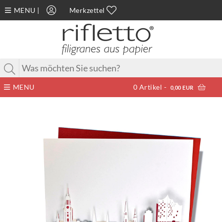
MENU
|
Merkzettel
MENU
0
Artikel -
0,00 EUR