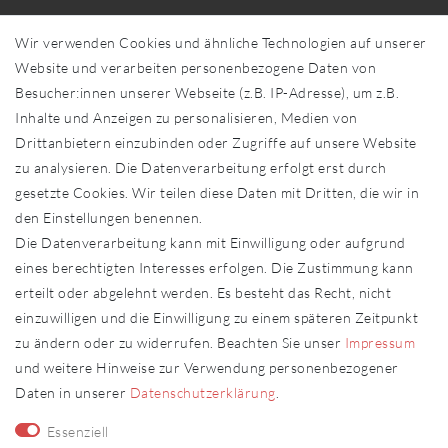
Über uns
Wir verwenden Cookies und ähnliche Technologien auf unserer
Händler in Ihrer Nähe
Website und verarbeiten personenbezogene Daten von
Sonderanfertigungen
Besucher:innen unserer Webseite (z.B. IP-Adresse), um z.B.
Zahlung und Versand
Inhalte und Anzeigen zu personalisieren, Medien von
Shop-Service
Drittanbietern einzubinden oder Zugriffe auf unsere Website
zu analysieren. Die Datenverarbeitung erfolgt erst durch
Widerrufs­recht
gesetzte Cookies. Wir teilen diese Daten mit Dritten, die wir in
Widerrufs­formular
den Einstellungen benennen.
Impressum
Die Datenverarbeitung kann mit Einwilligung oder aufgrund
Daten­schutz­erklärung
eines berechtigten Interesses erfolgen. Die Zustimmung kann
AGB
erteilt oder abgelehnt werden. Es besteht das Recht, nicht
Kontakt
einzuwilligen und die Einwilligung zu einem späteren Zeitpunkt
zu ändern oder zu widerrufen. Beachten Sie unser
Impressum
Kontakt
Vertrag widerrufen
und weitere Hinweise zur Verwendung personenbezogener
Daten in unserer
Daten­schutz­erklärung
.
Fachhändler
Essenziell