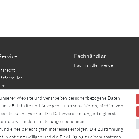
Service
Fachhändler
Fachhändler werden
fs­recht
fs­formular
sum
hutz­erklärung
 unserer Website und verarbeiten personenbezogene Daten
 um z.B. Inhalte und Anzeigen zu personalisieren, Medien von
bsite zu analysieren. Die Datenverarbeitung erfolgt erst
ten, die wir in den Einstellungen benennen.
Kontakt
rag widerrufen
rund eines berechtigten Interesses erfolgen. Die Zustimmung
t, nicht einzuwilligen und die Einwilligung zu einem späteren