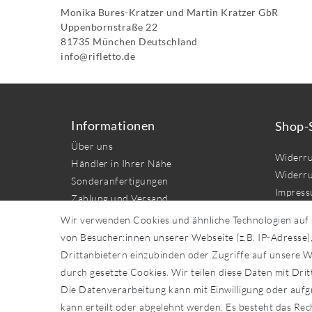
Monika Bures-Kratzer und Martin Kratzer GbR
Uppenbornstraße
22
81735
München
Deutschland
info@rifletto.de
Informationen
Shop-
Über uns
Widerru
Händler in Ihrer Nähe
Widerru
Sonderanfertigungen
Impres
Zahlung und Versand
Daten­sc
Wir verwenden Cookies und ähnliche Technologien auf
AGB
von Besucher:innen unserer Webseite (z.B. IP-Adresse),
Kontakt
Drittanbietern einzubinden oder Zugriffe auf unsere We
durch gesetzte Cookies. Wir teilen diese Daten mit Drit
Vert
Die Datenverarbeitung kann mit Einwilligung oder aufg
kann erteilt oder abgelehnt werden. Es besteht das Rech