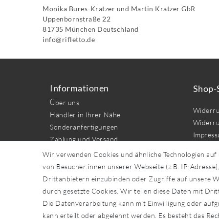
Monika Bures-Kratzer und Martin Kratzer GbR
Uppenbornstraße
22
81735
München
Deutschland
info@rifletto.de
Informationen
Shop-
Über uns
Widerru
Händler in Ihrer Nähe
Widerru
Sonderanfertigungen
Impres
Zahlung und Versand
Daten­sc
Wir verwenden Cookies und ähnliche Technologien auf
AGB
von Besucher:innen unserer Webseite (z.B. IP-Adresse),
Kontakt
Drittanbietern einzubinden oder Zugriffe auf unsere We
durch gesetzte Cookies. Wir teilen diese Daten mit Drit
Vert
Die Datenverarbeitung kann mit Einwilligung oder aufg
kann erteilt oder abgelehnt werden. Es besteht das Rech