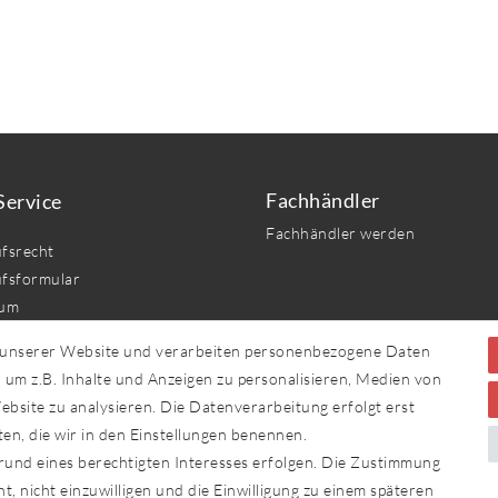
Service
Fachhändler
Fachhändler werden
fs­recht
fs­formular
sum
hutz­erklärung
 unserer Website und verarbeiten personenbezogene Daten
 um z.B. Inhalte und Anzeigen zu personalisieren, Medien von
bsite zu analysieren. Die Datenverarbeitung erfolgt erst
ten, die wir in den Einstellungen benennen.
Kontakt
rag widerrufen
rund eines berechtigten Interesses erfolgen. Die Zustimmung
t, nicht einzuwilligen und die Einwilligung zu einem späteren