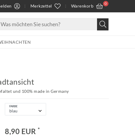
0
elden
Merkzettel
Warenkorb
WEIHNACHTEN
tadtansicht
efaltet und 100% made in Germany
FARBE
*
8,90 EUR