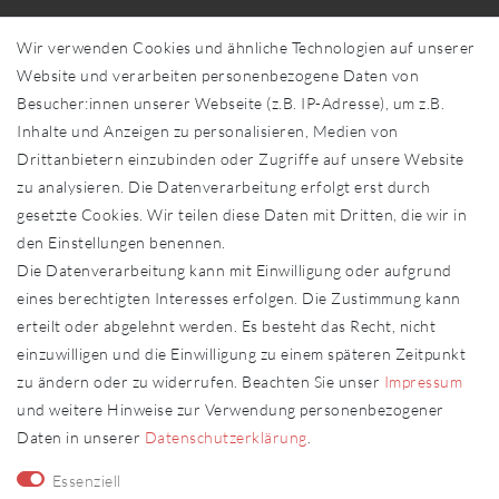
Über uns
Wir verwenden Cookies und ähnliche Technologien auf unserer
Händler in Ihrer Nähe
Website und verarbeiten personenbezogene Daten von
Sonderanfertigungen
Besucher:innen unserer Webseite (z.B. IP-Adresse), um z.B.
Zahlung und Versand
Inhalte und Anzeigen zu personalisieren, Medien von
Shop-Service
Drittanbietern einzubinden oder Zugriffe auf unsere Website
zu analysieren. Die Datenverarbeitung erfolgt erst durch
Widerrufs­recht
gesetzte Cookies. Wir teilen diese Daten mit Dritten, die wir in
Widerrufs­formular
den Einstellungen benennen.
Impressum
Die Datenverarbeitung kann mit Einwilligung oder aufgrund
Daten­schutz­erklärung
eines berechtigten Interesses erfolgen. Die Zustimmung kann
AGB
erteilt oder abgelehnt werden. Es besteht das Recht, nicht
Kontakt
einzuwilligen und die Einwilligung zu einem späteren Zeitpunkt
zu ändern oder zu widerrufen. Beachten Sie unser
Impressum
Kontakt
Vertrag widerrufen
und weitere Hinweise zur Verwendung personenbezogener
Daten in unserer
Daten­schutz­erklärung
.
Fachhändler
Essenziell