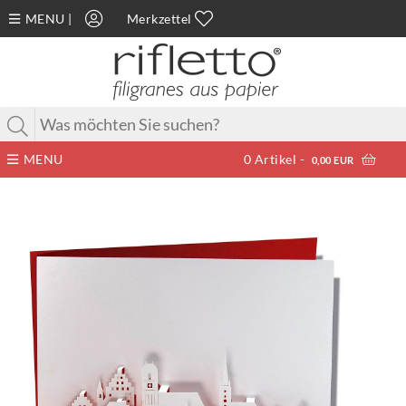
MENU
|
Merkzettel
MENU
0
Artikel -
0,00 EUR