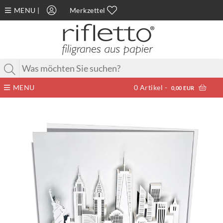
MENU
|
Merkzettel
MENU
0
Artikel -
0,00 EUR