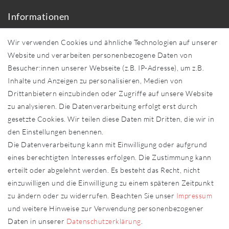
Informationen
Über uns
Wir verwenden Cookies und ähnliche Technologien auf unserer
Händler in Ihrer Nähe
Website und verarbeiten personenbezogene Daten von
Sonderanfertigungen
Besucher:innen unserer Webseite (z.B. IP-Adresse), um z.B.
Zahlung und Versand
Inhalte und Anzeigen zu personalisieren, Medien von
Shop-Service
Drittanbietern einzubinden oder Zugriffe auf unsere Website
zu analysieren. Die Datenverarbeitung erfolgt erst durch
Widerrufs­recht
gesetzte Cookies. Wir teilen diese Daten mit Dritten, die wir in
Widerrufs­formular
den Einstellungen benennen.
Impressum
Die Datenverarbeitung kann mit Einwilligung oder aufgrund
Daten­schutz­erklärung
eines berechtigten Interesses erfolgen. Die Zustimmung kann
AGB
erteilt oder abgelehnt werden. Es besteht das Recht, nicht
Kontakt
einzuwilligen und die Einwilligung zu einem späteren Zeitpunkt
zu ändern oder zu widerrufen. Beachten Sie unser
Impressum
Kontakt
Vertrag widerrufen
und weitere Hinweise zur Verwendung personenbezogener
Daten in unserer
Daten­schutz­erklärung
.