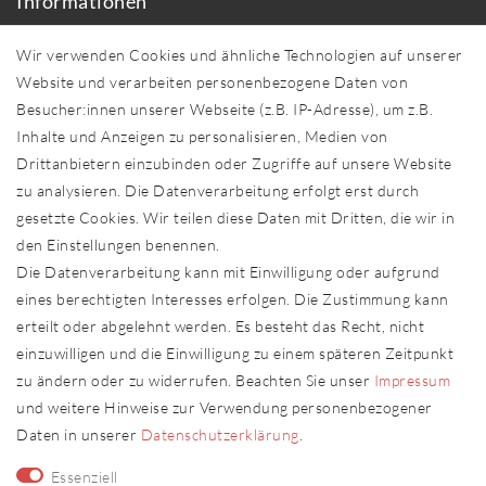
Informationen
Über uns
Wir verwenden Cookies und ähnliche Technologien auf unserer
Händler in Ihrer Nähe
Website und verarbeiten personenbezogene Daten von
Sonderanfertigungen
Besucher:innen unserer Webseite (z.B. IP-Adresse), um z.B.
Zahlung und Versand
Inhalte und Anzeigen zu personalisieren, Medien von
Shop-Service
Drittanbietern einzubinden oder Zugriffe auf unsere Website
zu analysieren. Die Datenverarbeitung erfolgt erst durch
Widerrufs­recht
gesetzte Cookies. Wir teilen diese Daten mit Dritten, die wir in
Widerrufs­formular
den Einstellungen benennen.
Impressum
Die Datenverarbeitung kann mit Einwilligung oder aufgrund
Daten­schutz­erklärung
eines berechtigten Interesses erfolgen. Die Zustimmung kann
AGB
erteilt oder abgelehnt werden. Es besteht das Recht, nicht
Kontakt
einzuwilligen und die Einwilligung zu einem späteren Zeitpunkt
zu ändern oder zu widerrufen. Beachten Sie unser
Impressum
Kontakt
Vertrag widerrufen
und weitere Hinweise zur Verwendung personenbezogener
Daten in unserer
Daten­schutz­erklärung
.
Fachhändler
Essenziell