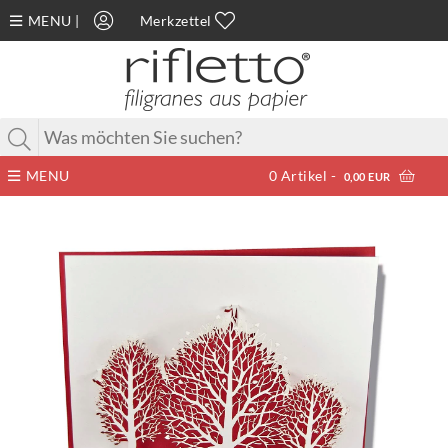
MENU
|
Merkzettel
MENU
0
Artikel -
0,00 EUR