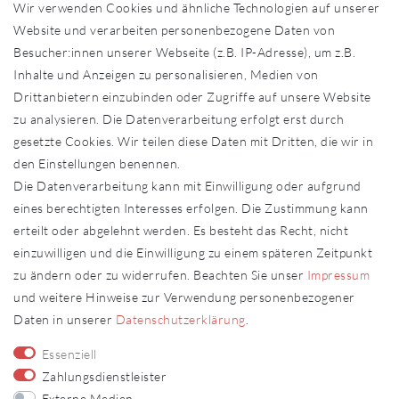
Wir verwenden Cookies und ähnliche Technologien auf unserer
Händler in Ihrer Nähe
Website und verarbeiten personenbezogene Daten von
Sonderanfertigungen
Besucher:innen unserer Webseite (z.B. IP-Adresse), um z.B.
Zahlung und Versand
Inhalte und Anzeigen zu personalisieren, Medien von
Shop-Service
Drittanbietern einzubinden oder Zugriffe auf unsere Website
zu analysieren. Die Datenverarbeitung erfolgt erst durch
Widerrufs­recht
gesetzte Cookies. Wir teilen diese Daten mit Dritten, die wir in
Widerrufs­formular
den Einstellungen benennen.
Impressum
Die Datenverarbeitung kann mit Einwilligung oder aufgrund
Daten­schutz­erklärung
eines berechtigten Interesses erfolgen. Die Zustimmung kann
AGB
erteilt oder abgelehnt werden. Es besteht das Recht, nicht
Kontakt
einzuwilligen und die Einwilligung zu einem späteren Zeitpunkt
zu ändern oder zu widerrufen. Beachten Sie unser
Impressum
Kontakt
Vertrag widerrufen
und weitere Hinweise zur Verwendung personenbezogener
Daten in unserer
Daten­schutz­erklärung
.
Fachhändler
Essenziell
Fachhändler werden
Zahlungsdienstleister
Externe Medien