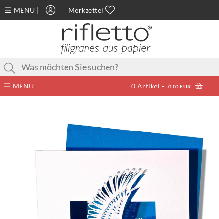
MENU
|
Merkzettel
MENU
0
Artikel -
0,00 EUR