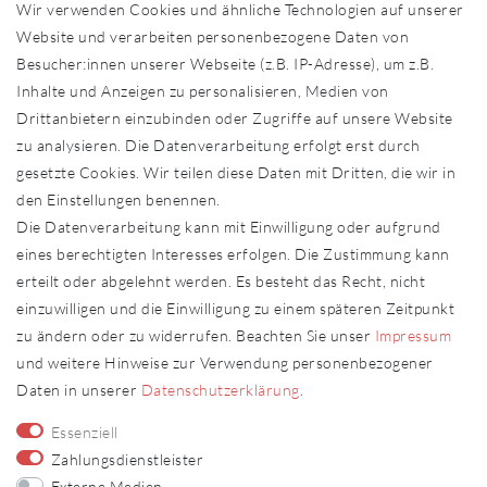
Wir verwenden Cookies und ähnliche Technologien auf unserer
Händler in Ihrer Nähe
Website und verarbeiten personenbezogene Daten von
Sonderanfertigungen
Besucher:innen unserer Webseite (z.B. IP-Adresse), um z.B.
Zahlung und Versand
Inhalte und Anzeigen zu personalisieren, Medien von
Shop-Service
Drittanbietern einzubinden oder Zugriffe auf unsere Website
zu analysieren. Die Datenverarbeitung erfolgt erst durch
Widerrufs­recht
gesetzte Cookies. Wir teilen diese Daten mit Dritten, die wir in
Widerrufs­formular
den Einstellungen benennen.
Impressum
Die Datenverarbeitung kann mit Einwilligung oder aufgrund
Daten­schutz­erklärung
eines berechtigten Interesses erfolgen. Die Zustimmung kann
AGB
erteilt oder abgelehnt werden. Es besteht das Recht, nicht
Kontakt
einzuwilligen und die Einwilligung zu einem späteren Zeitpunkt
zu ändern oder zu widerrufen. Beachten Sie unser
Impressum
Kontakt
Vertrag widerrufen
und weitere Hinweise zur Verwendung personenbezogener
Daten in unserer
Daten­schutz­erklärung
.
Fachhändler
Essenziell
Fachhändler werden
Zahlungsdienstleister
Externe Medien