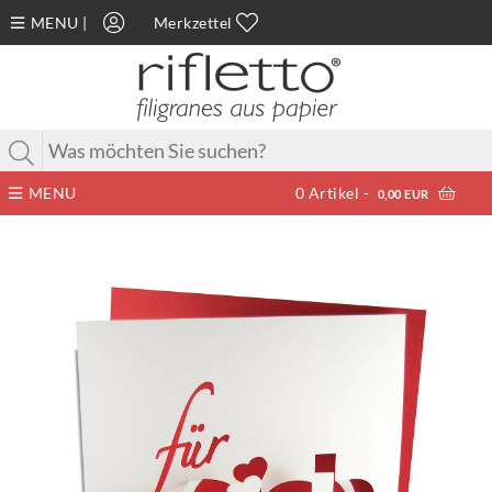
MENU
|
Merkzettel
MENU
0
Artikel -
0,00 EUR