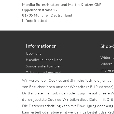
Monika Bures-Kratzer und Martin Kratzer GbR
Uppenbornstraße
22
81735
München
Deutschland
info@rifletto.de
Informationen
Shop-
Über uns
Widerru
Händler in Ihrer Nähe
Widerru
Sonderanfertigungen
Impres
Zahlung und Versand
Daten­sc
Wir verwenden Cookies und ähnliche Technologien auf
AGB
von Besucher:innen unserer Webseite (z.B. IP-Adresse),
Kontakt
Drittanbietern einzubinden oder Zugriffe auf unsere We
durch gesetzte Cookies. Wir teilen diese Daten mit Drit
Vert
Die Datenverarbeitung kann mit Einwilligung oder aufg
kann erteilt oder abgelehnt werden. Es besteht das Rech