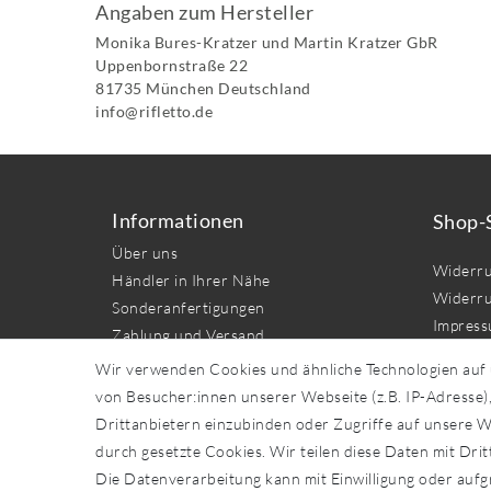
Angaben zum Hersteller
Monika Bures-Kratzer und Martin Kratzer GbR
Uppenbornstraße
22
81735
München
Deutschland
info@rifletto.de
Informationen
Shop-
Über uns
Widerru
Händler in Ihrer Nähe
Widerru
Sonderanfertigungen
Impres
Zahlung und Versand
Daten­sc
Wir verwenden Cookies und ähnliche Technologien auf
AGB
von Besucher:innen unserer Webseite (z.B. IP-Adresse),
Kontakt
Drittanbietern einzubinden oder Zugriffe auf unsere We
durch gesetzte Cookies. Wir teilen diese Daten mit Drit
Vert
Die Datenverarbeitung kann mit Einwilligung oder aufg