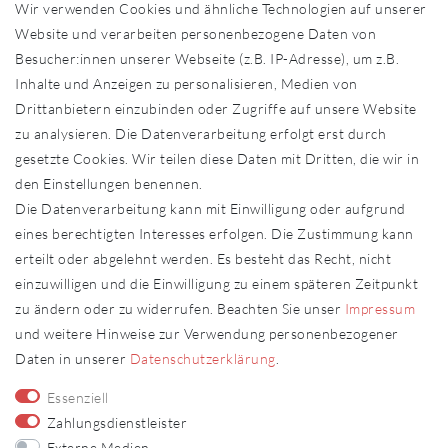
Wir verwenden Cookies und ähnliche Technologien auf unserer
Händler in Ihrer Nähe
Website und verarbeiten personenbezogene Daten von
Sonderanfertigungen
Besucher:innen unserer Webseite (z.B. IP-Adresse), um z.B.
Zahlung und Versand
Inhalte und Anzeigen zu personalisieren, Medien von
Shop-Service
Drittanbietern einzubinden oder Zugriffe auf unsere Website
zu analysieren. Die Datenverarbeitung erfolgt erst durch
Widerrufs­recht
gesetzte Cookies. Wir teilen diese Daten mit Dritten, die wir in
Widerrufs­formular
den Einstellungen benennen.
Impressum
Die Datenverarbeitung kann mit Einwilligung oder aufgrund
Daten­schutz­erklärung
eines berechtigten Interesses erfolgen. Die Zustimmung kann
AGB
erteilt oder abgelehnt werden. Es besteht das Recht, nicht
Kontakt
einzuwilligen und die Einwilligung zu einem späteren Zeitpunkt
zu ändern oder zu widerrufen. Beachten Sie unser
Impressum
Kontakt
Vertrag widerrufen
und weitere Hinweise zur Verwendung personenbezogener
Daten in unserer
Daten­schutz­erklärung
.
Fachhändler
Essenziell
Fachhändler werden
Zahlungsdienstleister
Externe Medien