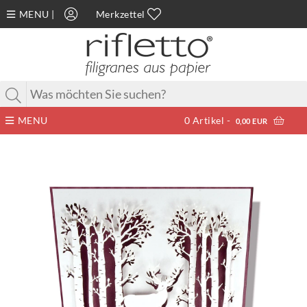
MENU
|
Merkzettel
MENU
0
Artikel -
0,00 EUR