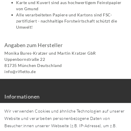
Karte und Kuvert sind aus hochwertigem Feinstpapier
von Gmund
Alle verarbeiteten Papiere und Kartons sind FSC-
zertifiziert - nachhaltige Forstwirtschaft schützt die
Umwelt!
Angaben zum Hersteller
Monika Bures-Kratzer und Martin Kratzer GbR
Uppenbornstraße
22
81735
München
Deutschland
info@rifletto.de
Informationen
Über uns
Wir verwenden Cookies und ähnliche Technologien auf unserer
Händler in Ihrer Nähe
Website und verarbeiten personenbezogene Daten von
Sonderanfertigungen
Besucher:innen unserer Webseite (z.B. IP-Adresse), um z.B.
Zahlung und Versand