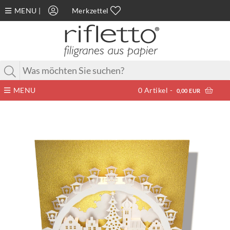
MENU
|
Merkzettel
MENU
0
Artikel -
0,00 EUR