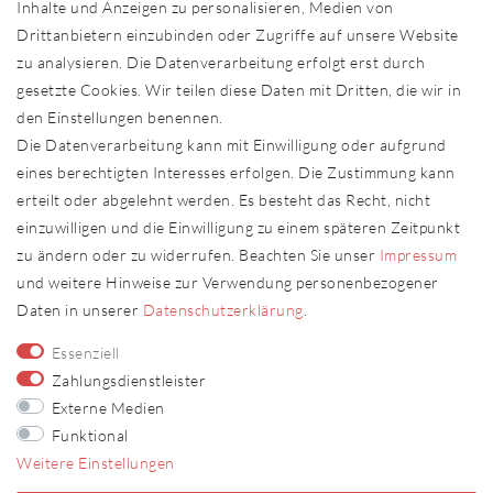
Inhalte und Anzeigen zu personalisieren, Medien von
Shop-Service
Drittanbietern einzubinden oder Zugriffe auf unsere Website
zu analysieren. Die Datenverarbeitung erfolgt erst durch
Widerrufs­recht
gesetzte Cookies. Wir teilen diese Daten mit Dritten, die wir in
Widerrufs­formular
den Einstellungen benennen.
Impressum
Die Datenverarbeitung kann mit Einwilligung oder aufgrund
Daten­schutz­erklärung
eines berechtigten Interesses erfolgen. Die Zustimmung kann
AGB
erteilt oder abgelehnt werden. Es besteht das Recht, nicht
Kontakt
einzuwilligen und die Einwilligung zu einem späteren Zeitpunkt
zu ändern oder zu widerrufen. Beachten Sie unser
Impressum
Kontakt
Vertrag widerrufen
und weitere Hinweise zur Verwendung personenbezogener
Daten in unserer
Daten­schutz­erklärung
.
Fachhändler
Essenziell
Fachhändler werden
Zahlungsdienstleister
Externe Medien
FOLLOW US
Funktional
Weitere Einstellungen