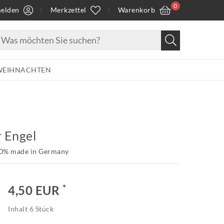
0
elden
Merkzettel
Warenkorb
WEIHNACHTEN
 Engel
00% made in Germany
*
4,50 EUR
Inhalt
6
Stück