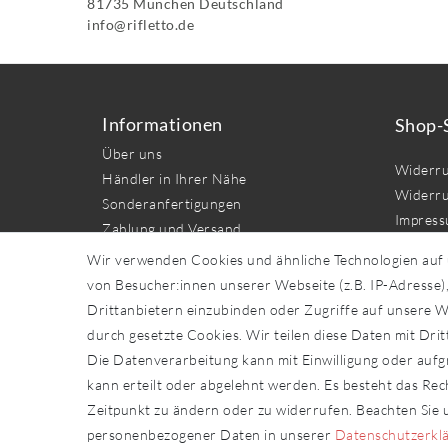
81735
München
Deutschland
info@rifletto.de
Informationen
Shop-
Über uns
Widerru
Händler in Ihrer Nähe
Widerru
Sonderanfertigungen
Impres
Zahlung und Versand
Daten­sc
Wir verwenden Cookies und ähnliche Technologien auf
AGB
von Besucher:innen unserer Webseite (z.B. IP-Adresse),
Kontakt
Drittanbietern einzubinden oder Zugriffe auf unsere We
durch gesetzte Cookies. Wir teilen diese Daten mit Drit
Vert
Die Datenverarbeitung kann mit Einwilligung oder aufg
kann erteilt oder abgelehnt werden. Es besteht das Rech
Zeitpunkt zu ändern oder zu widerrufen. Beachten Sie
personenbezogener Daten in unserer
Daten­schutz­erkl